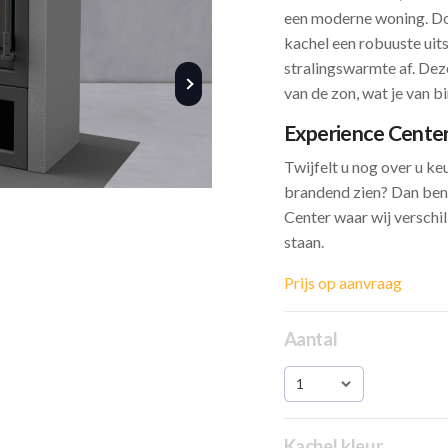
een moderne woning. Do
kachel een robuuste uit
stralingswarmte af. Deze
van de zon, wat je van b
Experience Cente
Twijfelt u nog over u ke
brandend zien? Dan ben
Center waar wij verschi
staan.
Prijs op aanvraag
Aantal
1
Kachel kleur