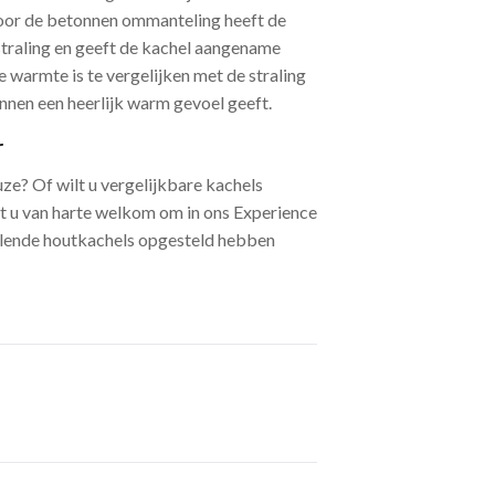
or de betonnen ommanteling heeft de
straling en geeft de kachel aangename
 warmte is te vergelijken met de straling
innen een heerlijk warm gevoel geeft.
r
uze? Of wilt u vergelijkbare kachels
t u van harte welkom om in ons Experience
llende houtkachels opgesteld hebben