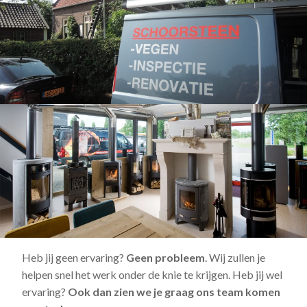
Heb jij geen ervaring?
Geen probleem
. Wij zullen je
helpen snel het werk onder de knie te krijgen. Heb jij wel
ervaring?
Ook dan zien we je graag ons team komen