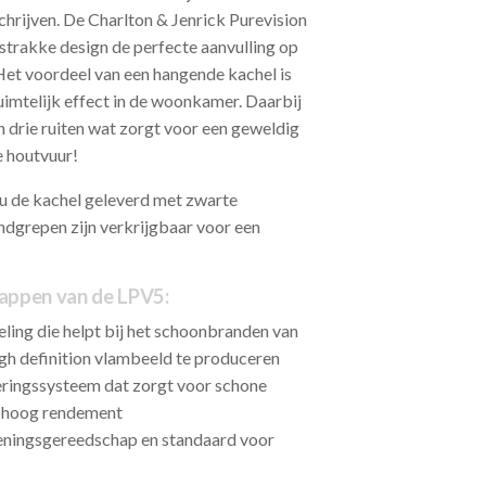
hrijven. De Charlton & Jenrick Purevision
 strakke design de perfecte aanvulling op
 Het voordeel van een hangende kachel is
uimtelijk effect in de woonkamer. Daarbij
n drie ruiten wat zorgt voor een geweldig
e houtvuur!
 u de kachel geleverd met zwarte
dgrepen zijn verkrijgbaar voor een
appen van de LPV5:
ling die helpt bij het schoonbranden van
gh definition vlambeeld te produceren
leringssysteem dat zorgt voor schone
n hoog rendement
ningsgereedschap en standaard voor