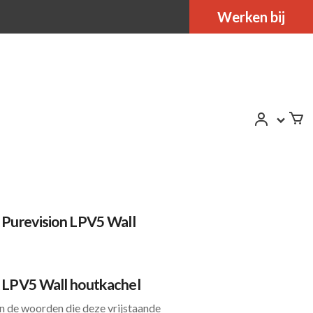
Werken bij
k Purevision LPV5 Wall
k LPV5 Wall houtkachel
jn de woorden die deze vrijstaande