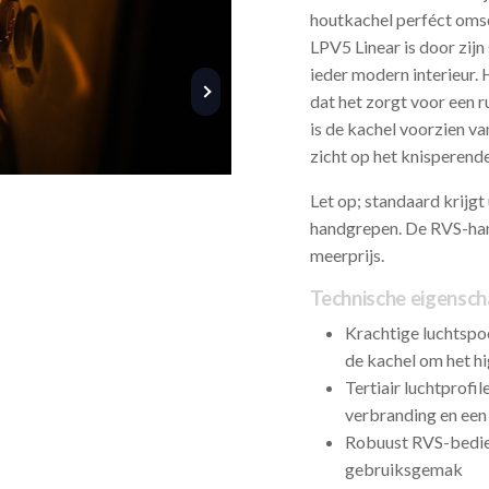
houtkachel perféct omsc
LPV5 Linear is door zijn
ieder modern interieur.
dat het zorgt voor een r
is de kachel voorzien va
zicht op het knisperend
Let op; standaard krijgt
handgrepen. De RVS-han
meerprijs.
Technische eigensch
Krachtige luchtspoe
de kachel om het hi
Tertiair luchtprofi
verbranding en ee
Robuust RVS-bedie
gebruiksgemak