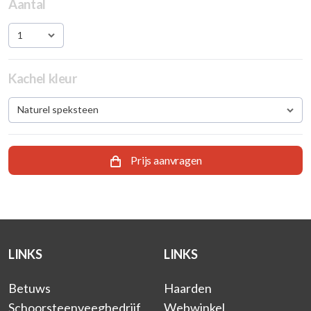
Aantal
1
Kachel kleur
Naturel speksteen
Prijs aanvragen
LINKS
LINKS
Betuws
Haarden
Schoorsteenveegbedrijf
Webwinkel