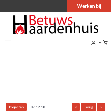
Werken bij
Projecten
07-12-18
<
Terug
>