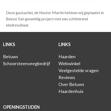
Deze gaskachel, de Nestor Martin hebben wij geplaatst in
Beesd. Een geweldig project met een schitterend
eindresultaat.
LINKS
LINKS
Betuws
Haarden
Schoorsteenveegbedrijf
Webwinkel
Veelgestelde vragen
Reviews
Over Betuws
Haardenhuis
OPENINGSTIJDEN