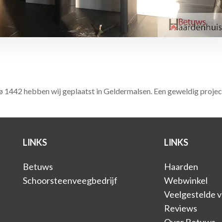
 1442 hebben wij geplaatst in Geldermalsen. Een geweldig projec
LINKS
LINKS
Betuws
Haarden
Schoorsteenveegbedrijf
Webwinkel
Veelgestelde 
Reviews