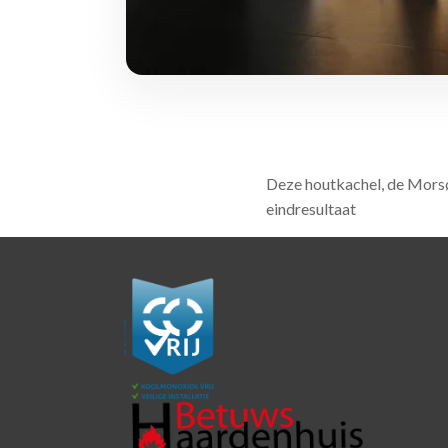
Deze houtkachel, de Morsø
eindresultaat