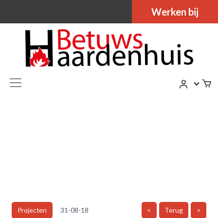
Werken bij
Projecten
31-08-18
<
Terug
>