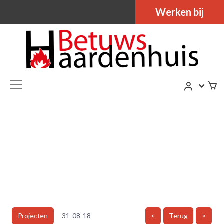
Werken bij
Projecten
31-08-18
<
Terug
>