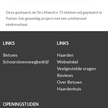
Deze gashaard, de Dru Maestro 75 hebben wij geplaatst in
Putten. Een geweldig project met een schitterend
eindresultaat.
LINKS
LINKS
Betuws
Haarden
Schoorsteenveegbedrijf
Webwinkel
Veelgestelde vragen
Reviews
Over Betuws
Haardenhuis
OPENINGSTIJDEN