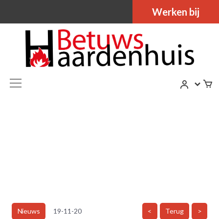
Werken bij
Nieuws
19-11-20
<
Terug
>