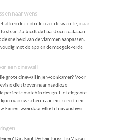
e
ssen naar wens
iet alleen de controle over de warmte, maar
e sfeer. Zo biedt de haard een scala aan
k de snelheid van de vlammen aanpassen.
envoudig met de app en de meegeleverde
or een cinewall
die grote cinewall in je woonkamer? Voor
evisie die streven naar naadloze
 de perfecte match in design. Het elegante
lijnen van uw scherm aan en creëert een
uw kamer, waardoor elke filmavond een
ringen
leiner? Dat kan! De Fair Fires Tru Vizion