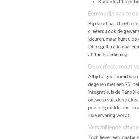
Koude lucht functi
Eenvoudig aan te pa
Bij deze haard heeft u n
creëert u ook de gewenst
kleuren, maar kunt u oo
Dit regelt u allemaal e
afstandsbediening.
De perfecte maat vo
Altijd al gedroomd van 
degenen met een 75" tel
integratie, is de Pano X
ontwerp vult de strakke 
prachtig middelpunt in 
luxe ervaring wordt.
Verschillende uitvoe
Toch liever een maatje k