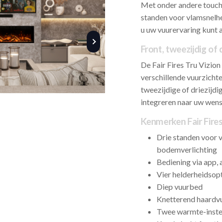
Met onder andere touch 
standen voor vlamsnelhe
u uw vuurervaring kunt 
Front, tweezijdig of d
De Fair Fires Tru Vizio
verschillende vuurzichte
tweezijdige of driezijd
integreren naar uw wens
Kenmerken Fair Fires
Drie standen voor 
bodemverlichting
Bediening via app,
Vier helderheidsop
Diep vuurbed
Knetterend haardvu
Twee warmte-inste