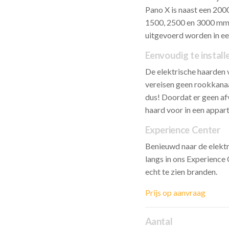
Pano X is naast een 200
1500, 2500 en 3000 mm.
uitgevoerd worden in een
Eenvoudig te install
De elektrische haarden va
vereisen geen rookkanaa
dus! Doordat er geen afv
haard voor in een appar
Experience Center
Benieuwd naar de elektr
langs in ons Experience 
echt te zien branden.
Prijs op aanvraag
Aantal