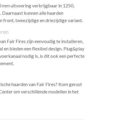
0 mm uitvoering verkrijgbaar in 1250,
 Daarnaast kunnen alle haarden
 front, tweezijdige en driezijdige variant.
eren
n Fair Fires zijn eenvoudig te installeren,
l en bieden een flexibel design. Plug&play
oerkanaal nodig is, is dit ook een perfecte
tement.
ische haarden van Fair Fires? Kom gerust
Center om verschillende modellen in het