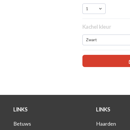
1
Kachel kleur
Zwart
LINKS
LINKS
Betuws
Haarden