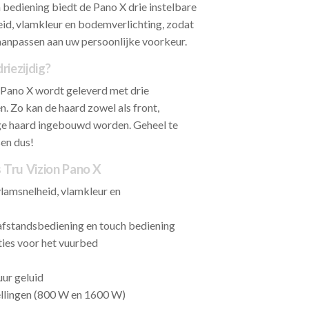
bediening biedt de Pano X drie instelbare
id, vlamkleur en bodemverlichting, zodat
aanpassen aan uw persoonlijke voorkeur.
riezijdig?
n Pano X wordt geleverd met drie
n. Zo kan de haard zowel als front,
ige haard ingebouwd worden. Geheel te
en dus!
 Tru Vizion Pano X
vlamsnelheid, vlamkleur en
 afstandsbediening en touch bediening
ties voor het vuurbed
ur geluid
llingen (800 W en 1600 W)