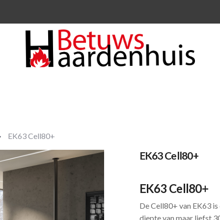
EK63 Cell80+
EK63 Cell80+
EK63 Cell80+
De Cell80+ van EK63 is 
diepte van maar liefst 3