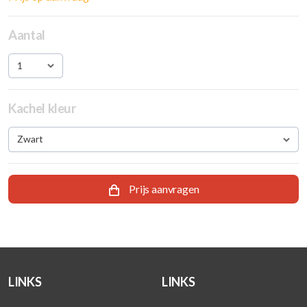
Aantal
1
Kachel kleur
Zwart
Prijs aanvragen
LINKS
LINKS